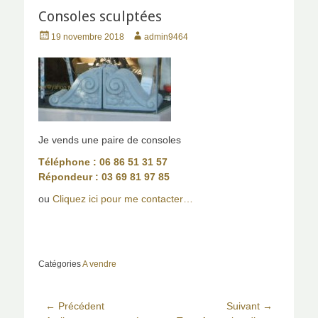
Consoles sculptées
P
A
19 novembre 2018
admin9464
o
u
s
t
t
h
e
o
d
r
o
n
Je vends une paire de consoles
Téléphone : 06 86 51 31 57
Répondeur : 03 69 81 97 85
ou
Cliquez ici pour me contacter…
Catégories
A vendre
Navigation
← Précédent
Suivant →