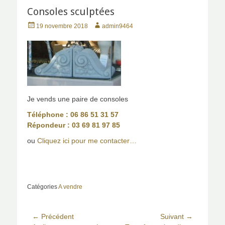
Consoles sculptées
P
A
19 novembre 2018
admin9464
o
u
s
t
t
h
e
o
d
r
o
n
Je vends une paire de consoles
Téléphone : 06 86 51 31 57
Répondeur : 03 69 81 97 85
ou
Cliquez ici pour me contacter…
Catégories
A vendre
Navigation
← Précédent
Suivant →