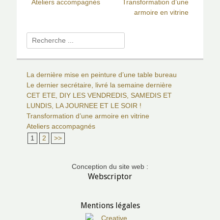
Article
Ateliers accompagnés
Article
Transformation d’une
de
précédent :
suivant :
armoire en vitrine
l’article
Rechercher :
La dernière mise en peinture d’une table bureau
Le dernier secrétaire, livré la semaine dernière
CET ETE, DIY LES VENDREDIS, SAMEDIS ET
LUNDIS, LA JOURNEE ET LE SOIR !
Transformation d’une armoire en vitrine
Ateliers accompagnés
1
2
>>
Conception du site web :
Webscriptor
Mentions légales